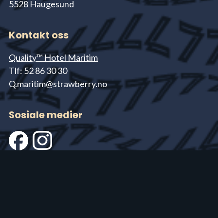
5528 Haugesund
Kontakt oss
Quality™ Hotel Maritim
Tlf: 52 86 30 30
Q.maritim@strawberry.no
Sosiale medier
Åpningstider
Restaurant 77
man-lør kl 16.00 - 22.00, søn 13.00 - 19.00