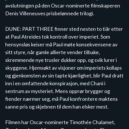
avslutningen på den Oscar-nominerte filmskaperen 
Denis Villeneuves prisbelønnede trilogi.

DUNE: PART THREE finner sted nesten to tiår etter 
at Paul Atreides tok kontroll over imperiet. Som 
hensynsløs keiser må Paul møte konsekvensene av 
sitt styre, når gamle allierte vender tilbake, 
skremmende nye trusler dukker opp, og svik lurer i 
skyggene. Hjemsøkt av visjoner om imperiets kollaps 
og gjenkomsten av sin tapte kjærlighet, blir Paul dratt 
inn i en omfattende konspirasjon, med Chani i 
sentrum av mysteriet. Mens opprør brygger og 
fiender nærmer seg, må Paul konfrontere maktens 
sanne pris og skjebnen til dem han elsker mest.

Filmen har Oscar-nominerte Timothée Chalamet, 