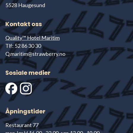
5528 Haugesund
Kontakt oss
Quality™ Hotel Maritim
Tlf: 52 86 30 30
Q.maritim@strawberry.no
Sosiale medier
Åpningstider
Restaurant 77
man-lør kl 16.00 - 22.00, søn 13.00 - 19.00