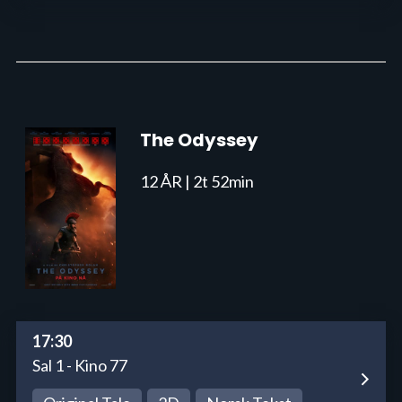
The Odyssey
12 ÅR
| 2t 52min
17:30
Sal 1 - Kino 77