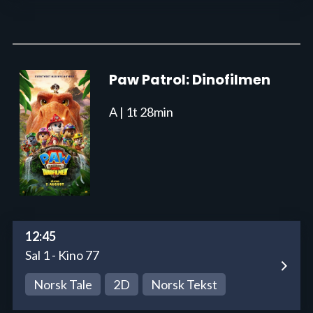
Paw Patrol: Dinofilmen
A
| 1t 28min
12:45
Sal 1 - Kino 77
Norsk Tale
2D
Norsk Tekst