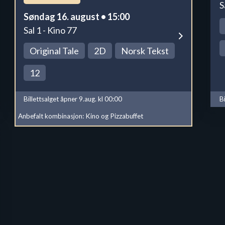
S
Søndag 16. august • 15:00
Sal 1 - Kino 77
Original Tale
2D
Norsk Tekst
12
Billettsalget åpner 9.aug. kl 00:00
B
Anbefalt kombinasjon: Kino og Pizzabuffet