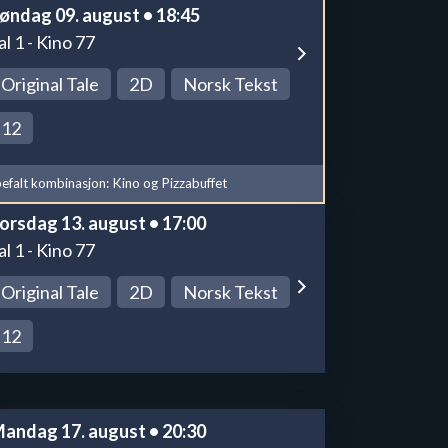
øndag 09. august • 18:45
al 1 - Kino 77
Original Tale
2D
Norsk Tekst
12
efalt kombinasjon: Kino og Pizzabuffet
orsdag 13. august • 17:00
al 1 - Kino 77
Original Tale
2D
Norsk Tekst
12
andag 17. august • 20:30