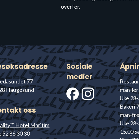
overfor.
esøksadresse
Sosiale
Åpni
medier
edasundet 77
Restaur
28 Haugesund
man-lør 
Uke 28-
Bakeri 
ontakt oss
man-fre 
Uke 28-3
ality™ Hotel Maritim
15.00 S
: 52 86 30 30