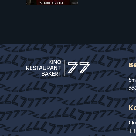
B
Sm
55
K
Qu
Tlf