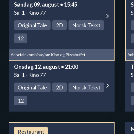
Søndag 09. august • 15:45
S
Sal 1 - Kino 77
S
Original Tale
2D
Norsk Tekst
12
Anbefalt kombinasjon: Kino og Pizzabuffet
Anb
Onsdag 12. august • 21:00
T
Sal 1 - Kino 77
S
Original Tale
2D
Norsk Tekst
12
M
Restaurant