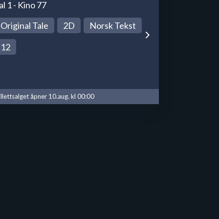
al 1 - Kino 77
Original Tale
2D
Norsk Tekst
12
illettsalget åpner 10.aug. kl 00:00