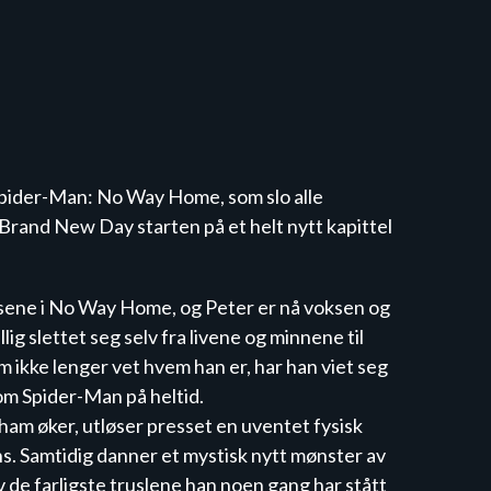
Spider-Man: No Way Home, som slo alle 
rand New Day starten på et helt nytt kapittel 
lsene i No Way Home, og Peter er nå voksen og 
llig slettet seg selv fra livene og minnene til 
 ikke lenger vet hvem han er, har han viet seg 
som Spider-Man på heltid.

ham øker, utløser presset en uventet fysisk 
ns. Samtidig danner et mystisk nytt mønster av 
 de farligste truslene han noen gang har stått 